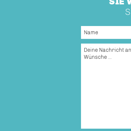
SIE
S