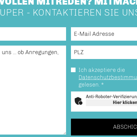
 WOLLEN MITREDEN? MITMAC
UPER - KONTAKTIEREN SIE UN
Ich akzeptiere die
Datenschutzbestimm
gelesen.
*
Anti-Roboter-Verifizieru
Hier klicke
ABSCHIC