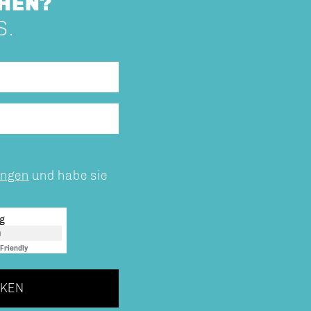
HEN?
S.
ungen
und habe sie
ng
n
Friendly
Captcha ⇗
KEN