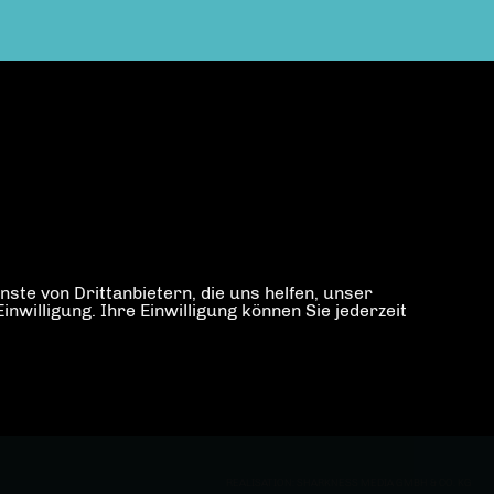
ste von Drittanbietern, die uns helfen, unser
illigung. Ihre Einwilligung können Sie jederzeit
REALISATION: SHARKNESS MEDIA GMBH & CO. KG