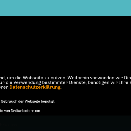
d, um die Webseite zu nutzen. Weiterhin verwenden wir Dien
die Verwendung bestimmter Dienste, benötigen wir Ihre Einw
serer
Datenschutzerklärung
.
 Gebrauch der Webseite benötigt.
 von Drittanbietern ein.
d-Halensee