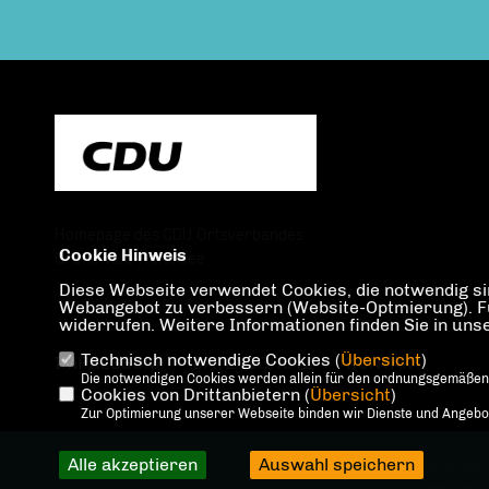
Homepage des CDU Ortsverbandes
Cookie Hinweis
Grunewald-Halensee
Diese Webseite verwendet Cookies, die notwendig sin
Webangebot zu verbessern (Website-Optmierung). Für 
widerrufen. Weitere Informationen finden Sie in un
Technisch notwendige Cookies (
Übersicht
)
IMPRESSUM
DATENSCHUTZ
KONTAKT
Die notwendigen Cookies werden allein für den ordnungsgemäßen
Cookies von Drittanbietern (
Übersicht
)
Zur Optimierung unserer Webseite binden wir Dienste und Angebote
Alle akzeptieren
Auswahl speichern
@2026 CDU Ortsverband Grunewal